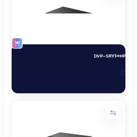
DVP-SR760HP