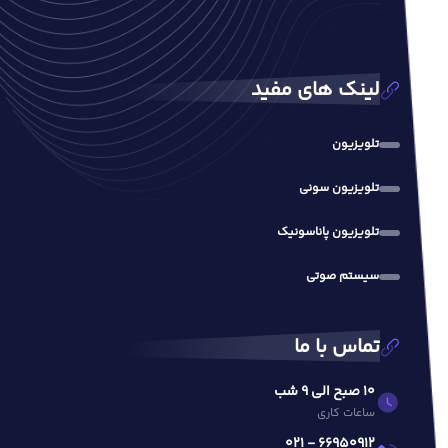
لینک های مفید
تلویزیون
تلویزیون سونی
تلویزیون پاناسونیک
سیستم صوتی
تماس با ما
10 صبح الی 9 شب
ساعات کاری
66950912 - 021