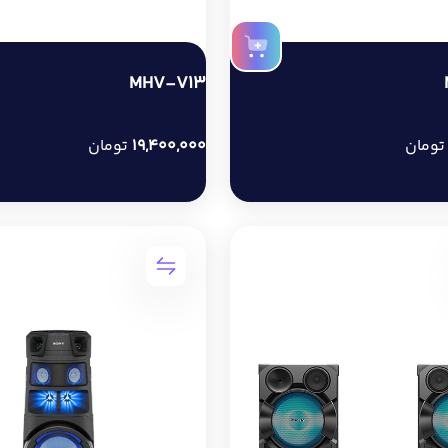
MHV-V13
19,400,000
تومان
ومان