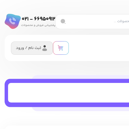
66950912 - 021
پشتیبانی فروش و محصولات
ثبت نام / ورود