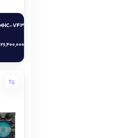
MHC-V43
26,400,000
ت