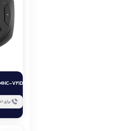
MHC-V21D
برای ا