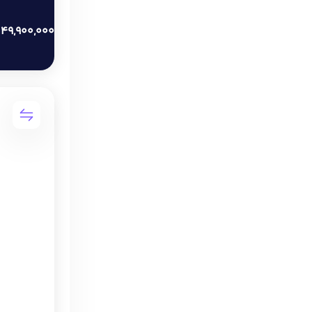
49,900,000
ت