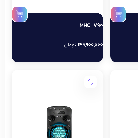
MHC-V90
149,900,000
تومان