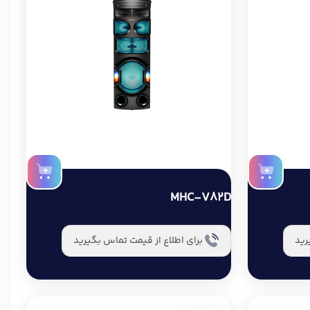
MHC-V82D
رید
برای اطلاع از قیمت تماس بگیرید