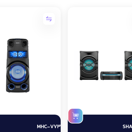
MHC-V73
SH