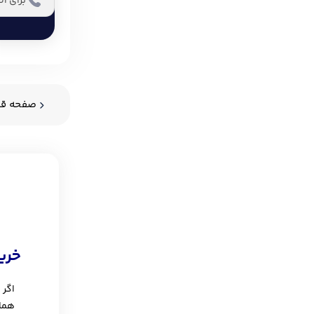
برای ا
صفحه
قب
خری
اگر 
هماه