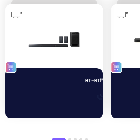
”
”
HT-RT3