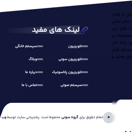
 حاضر یکی از فعال
ن های اصلی
لینک های مفید
مت های این
 محصولات و
ر رفاه حال
تلویزیون
سیستم خانگی
ستم های صوتی، پخش کننده های DVD‌و BluRay، سیستم های
ی معتبر را
تلویزیون سونی
وبلاگ
تلویزیون پاناسونیک
درباره ما
سیستم صوتی
تماس با ما
تمام حقوق برای
گروه سونی
محفوظ است. پشتیبانی سایت توسط
وب م