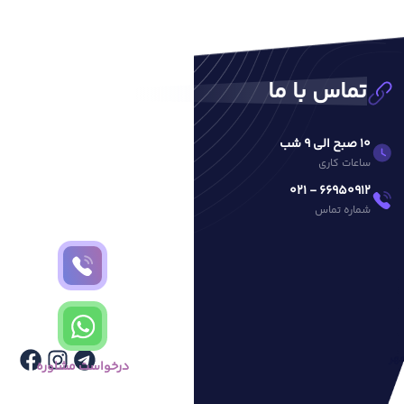
تماس با ما
10 صبح الی 9 شب
ساعات کاری
66950912 - 021
شماره تماس
هر
درخواست مشاوره