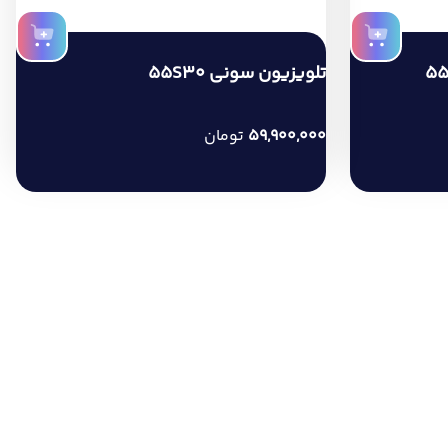
تلویزیون پاناسونیک 55MX740
36,900,000
تومان
ید