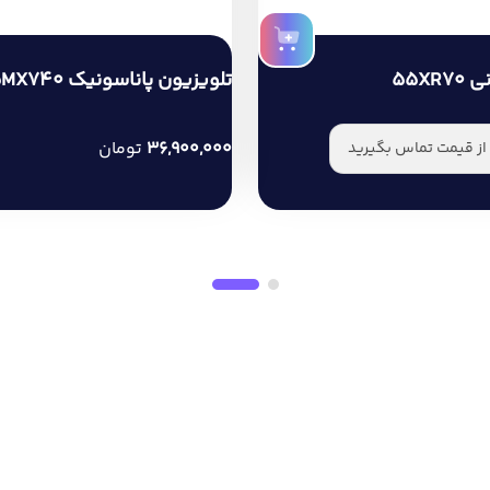
ک 55NX900
تلویزیون سونی 55XR70
 از قیمت تماس بگیرید
برای اطلاع از قیمت تماس بگیر