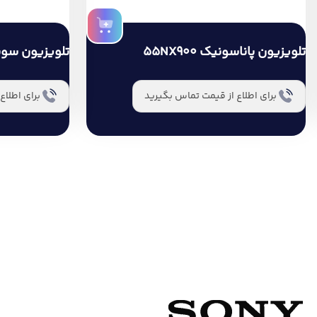
تلویزیون سونی 55X90L
تلویزیون پاناسونی
95,900,000
تومان
برای اطلاع