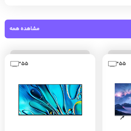
مشاهده همه
55”
55”