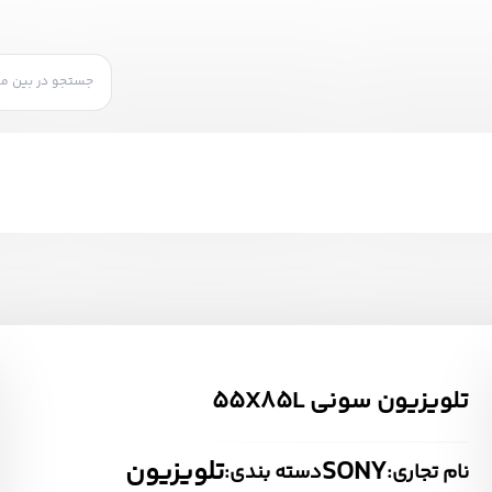
تلویزیون سونی 55X85L
SONY
تلویزیون
نام تجاری:
دسته بندی: