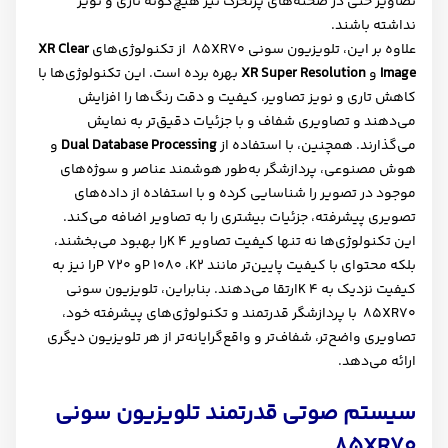
تصاویر حتی در صحنه‌های پرتحرک نیز هیچ‌گونه تاری و نویز
نداشته باشند
.
علاوه بر این، تلویزیون سونی
XR70
85 از تکنولوژی‌های
XR Clear
Image
و
XR Super Resolution
بهره برده است. این تکنولوژی‌ها با
کاهش تاری و نویز تصاویر، کیفیت و دقت رنگ‌ها را افزایش
می‌دهند و تصاویری شفاف و با جزئیات دقیق‌تر به نمایش
می‌گذارند. همچنین، با استفاده از
Dual Database Processing
و
هوش مصنوعی، پردازشگر به‌طور هوشمند عناصر و سوژه‌های
موجود در تصویر را شناسایی کرده و با استفاده از داده‌های
تصویری پیشرفته، جزئیات بیشتری را به تصاویر اضافه می‌کند
.
این تکنولوژی‌ها نه تنها کیفیت تصاویر 4
K
را بهبود می‌بخشند،
بلکه محتوای با کیفیت پایین‌تر مانند 2
K
، 1080
P
و 720
P
را نیز به
کیفیت نزدیک به 4
K
ارتقا می‌دهند. بنابراین، تلویزیون سونی
XR70
85 با پردازشگر قدرتمند و تکنولوژی‌های پیشرفته خود،
تصاویری واضح‌تر، شفاف‌تر و واقع‌گرایانه‌تر از هر تلویزیون دیگری
ارائه می‌دهد
.
سیستم صوتی قدرتمند تلویزیون سونی
85
XR70