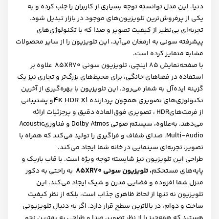
دنیا، این مدل توانسته توجه بسیاری از کاربران را جلب کرده و به
یکی از پرفروش‌ترین تلویزیون‌های موجود در بازار تبدیل شود.
تجربه‌ای بی‌نظیر از کیفیت تصویر و صدا که با تکنولوژی‌های
پیشرفته سونی به ارمغان می‌آید، این تلویزیون را از سایر محصولات
مشابه متمایز کرده است
.
با صفحه‌نمایش 85 اینچی، تلویزیون سونی
XR70
85 علاوه بر
استفاده در فضاهای خانگی، برای محیط‌های بزرگ‌تر و تجاری نیز یک
گزینه ایده‌آل به شمار می‌رود. این تلویزیون با بهره‌گیری از آخرین
4K HDR X1
تکنولوژی‌های تصویری همچون پردازنده
و پشتیبانی
از فرمت‌های
HDR
، تصویری فوق‌العاده دقیق و پرجزئیات ارائه
می‌دهد. به‌علاوه، سیستم صوتی
Dolby Atmos
و فناوری
Acoustic
Multi-Audio
، صدای شفاف و فراگیری را تولید می‌کند که همراه با
تصویر، تجربه‌ای سینمایی در خانه شما ایجاد می‌کند
.
طراحی این تلویزیون نیز شایسته توجه ویژه است. با قاب باریک و
پایه‌های مستحکم
، تلویزیون سونی
XR70
85
به راحتی به دکور
منزل شما افزوده و فضایی مدرن و شیک ایجاد می‌کند. این
تلویزیون نه تنها از لحاظ ظاهری جذاب است، بلکه از نظر کیفیت
ساخت و دوام، در بالاترین سطح قرار دارد. اگر به دنبال تلویزیونی
هستید که همه‌چیز را از نظر تصویر، صدا و طراحی به بهترین نحو