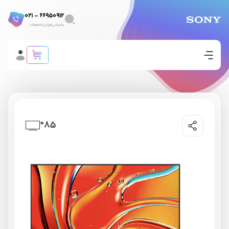
66950912 - 021
پشتیبانی فروش و محصولات
85”