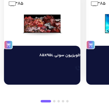
85”
85”
تلویزیون سونی 85X95L