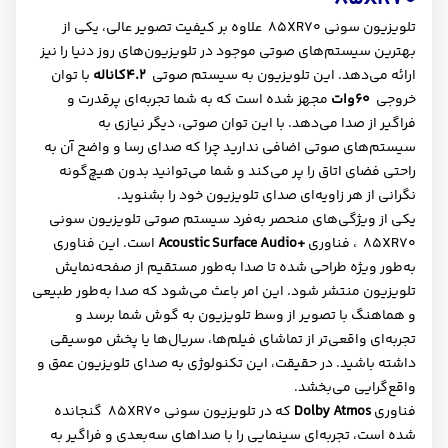
تلویزیون سونی
XR70
85 علاوه بر کیفیت تصویر عالی، یکی از
بهترین سیستم‌های صوتی موجود در تلویزیون‌های روز دنیا را نیز
ارائه می‌دهد. این تلویزیون به سیستم صوتی
4.2
کاناله
با توان
خروجی
60
وات
مجهز شده است که به شما تجربه‌ای پرقدرت و
فراگیر از صدا می‌دهد. با این توان صوتی، دیگر نیازی به
سیستم‌های صوتی اضافی ندارید چرا که صدای رسا و واضح آن به
راحتی فضای اتاق را پر می‌کند و شما می‌توانید بدون هیچ‌گونه
نگرانی از هر زاویه‌ای صدای تلویزیون خود را بشنوید
.
یکی از ویژگی‌های منحصر به‌فرد سیستم صوتی تلویزیون سونی
XR70
85 ، فناوری
Acoustic Surface Audio+
است. این فناوری
به‌طور ویژه طراحی شده تا صدا به‌طور مستقیم از صفحه‌نمایش
تلویزیون منتشر شود. این امر باعث می‌شود که صدا به‌طور طبیعی
و هماهنگ با تصویر از وسط تلویزیون به گوش شما برسد و
تجربه‌ای واقعی‌تر از تماشای فیلم‌ها، سریال‌ها یا پخش موسیقی
داشته باشید. در حقیقت، این تکنولوژی به صدای تلویزیون عمق و
واقع‌گرایی می‌بخشد
.
فناوری
Dolby Atmos
که در تلویزیون سونی
XR70
85 گنجانده
شده است، تجربه‌ای سینمایی را با صداهای سه‌بعدی و فراگیر به