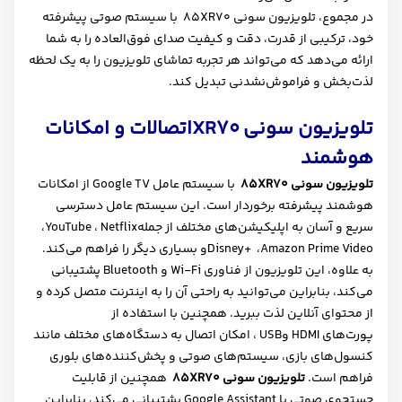
در مجموع، تلویزیون سونی
XR70
85 با سیستم صوتی پیشرفته
خود، ترکیبی از قدرت، دقت و کیفیت صدای فوق‌العاده را به شما
ارائه می‌دهد که می‌تواند هر تجربه تماشای تلویزیون را به یک لحظه
لذت‌بخش و فراموش‌نشدنی تبدیل کند
.
تلویزیون سونی
XR70
اتصالات و امکانات
هوشمند
تلویزیون سونی
XR70
85
با سیستم عامل
Google TV
از امکانات
هوشمند پیشرفته برخوردار است. این سیستم عامل دسترسی
سریع و آسان به اپلیکیشن‌های مختلف از جمله
Netflix
،
YouTube
،
Amazon Prime Video
،
Disney+
و بسیاری دیگر را فراهم می‌کند.
به علاوه، این تلویزیون از فناوری
Wi-Fi
و
Bluetooth
پشتیبانی
می‌کند، بنابراین می‌توانید به راحتی آن را به اینترنت متصل کرده و
از محتوای آنلاین لذت ببرید. همچنین با استفاده از
پورت‌های
HDMI
و
USB
، امکان اتصال به دستگاه‌های مختلف مانند
کنسول‌های بازی، سیستم‌های صوتی و پخش‌کننده‌های بلوری
فراهم است.
تلویزیون سونی
XR70
85
همچنین از قابلیت
جستجوی صوتی با
Google Assistant
پشتیبانی می‌کند، بنابراین