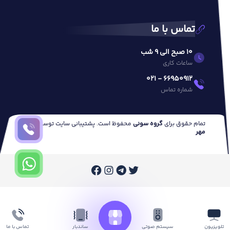
تماس با ما
10 صبح الی 9 شب
ساعات کاری
66950912 - 021
شماره تماس
تمام حقوق برای
گروه سونی
محفوظ است. پشتیبانی سایت توسط
وب
مهر
تلویزیون
ساندبار
تماس با ما
سیستم صوتی