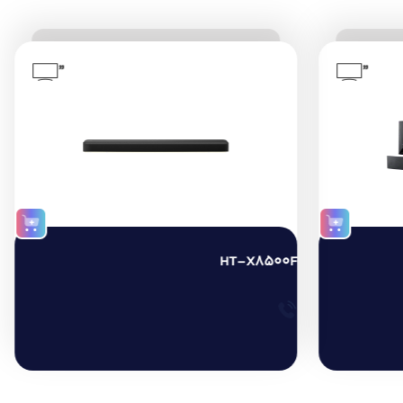
”
”
HT-X8500F