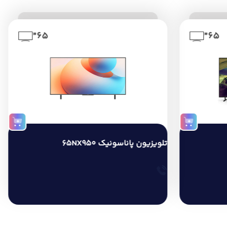
65”
65”
تلویزیون پاناسونیک 65NX950