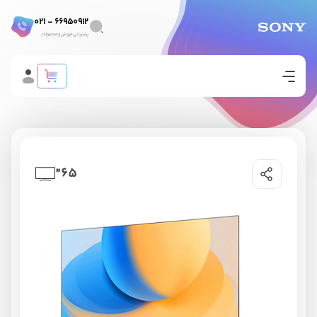
66950912 - 021
پشتیبانی فروش و محصولات
65”