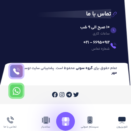
تماس با ما
10 صبح الی 9 شب
ساعات کاری
66950912 - 021
شماره تماس
تمام حقوق برای
گروه سونی
محفوظ است. پشتیبانی سایت توسط
وب
مهر
تلویزیون
ساندبار
تماس با ما
سیستم صوتی