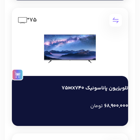
75”
تلویزیون پاناسونیک 75MX740
68,900,000
تومان