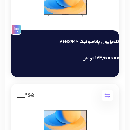
تلویزیون پاناسونیک 86NX900
124,900,000
تومان
55”