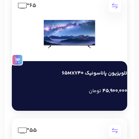
65”
تلویزیون پاناسونیک 65MX740
45,900,000
تومان
55”