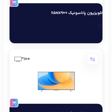
تلویزیون پاناسونیک 65NX900
100”