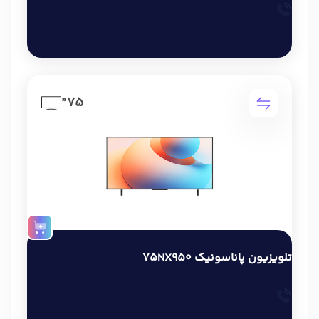
75”
تلویزیون پاناسونیک 75NX950