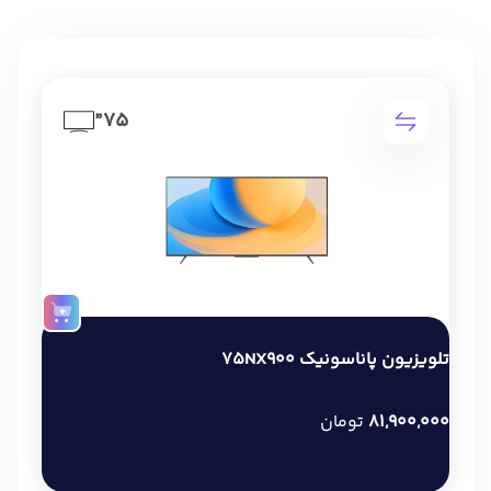
75”
تلویزیون پاناسونیک 75NX900
81,900,000
تومان