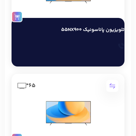
تلویزیون پاناسونیک 55NX900
65”