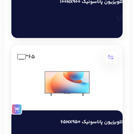
تلویزیون پاناسونیک 100NX900
65”
تلویزیون پاناسونیک 65NX950