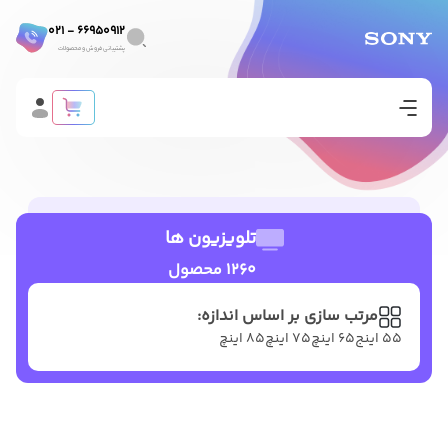
66950912 - 021
پشتیبانی فروش و محصولات
تلویزیون ها
1260 محصول
مرتب سازی بر اساس اندازه:
۵۵ اینج
۶۵ اینچ
۷۵ اینچ
۸۵ اینچ