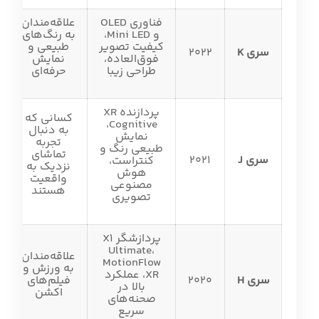
فناوری OLED
علاقه‌مندان
و Mini LED،
به رنگ‌های
کیفیت تصویر
طبیعی و
سری K
2022
فوق‌العاده،
نمایش
طراحی زیبا
حرفه‌ای
پردازنده XR
کسانی که
Cognitive،
به دنبال
نمایش
تجربه
طبیعی رنگ و
تماشای
سری J
2021
کنتراست،
نزدیک به
هوش
واقعیت
مصنوعی
هستند
تصویری
پردازشگر X1
Ultimate،
علاقه‌مندان
MotionFlow
به ورزش و
XR، عملکرد
سری H
2020
فیلم‌های
بالا در
اکشن
صحنه‌های
سریع