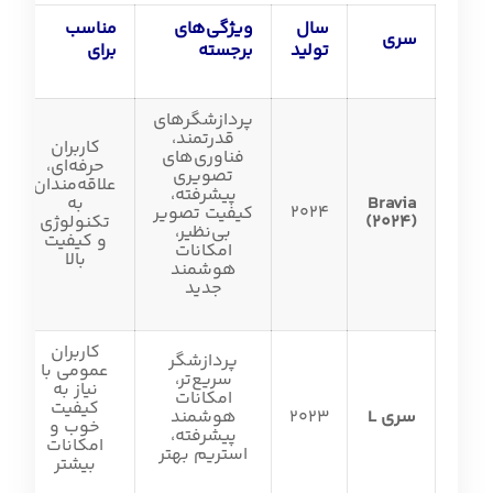
سال
ویژگی‌های
مناسب
سری
تولید
برجسته
برای
پردازشگرهای
قدرتمند،
کاربران
فناوری‌های
حرفه‌ای،
تصویری
علاقه‌مندان
پیشرفته،
Bravia
به
2024
کیفیت تصویر
(2024)
تکنولوژی
بی‌نظیر،
و کیفیت
امکانات
بالا
هوشمند
جدید
کاربران
پردازشگر
عمومی با
سریع‌تر،
نیاز به
امکانات
کیفیت
سری L
2023
هوشمند
خوب و
پیشرفته،
امکانات
استریم بهتر
بیشتر