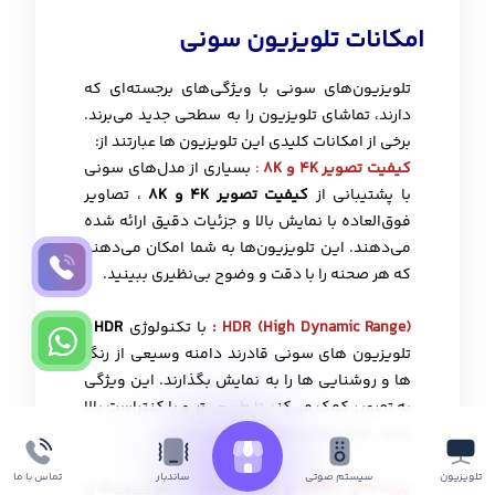
امکانات تلویزیون سونی
تلویزیون‌های سونی با ویژگی‌های برجسته‌ای که
دارند، تماشای تلویزیون را به سطحی جدید می‌برند.
برخی از امکانات کلیدی این تلویزیون ها عبارتند از:
کیفیت تصویر 4K و 8K
:
بسیاری از مدل‌های سونی
با پشتیبانی از
کیفیت تصویر 4K و 8K
، تصاویر
فوق‌العاده با نمایش بالا و جزئیات دقیق ارائه شده
می‌دهند. این تلویزیون‌ها به شما امکان می‌دهند
که هر صحنه را با دقت و وضوح بی‌نظیری ببینید.
HDR (High Dynamic Range)
:
با تکنولوژی
HDR
،
تلویزیون های سونی قادرند دامنه وسیعی از رنگ
ها و روشنایی ها را به نمایش بگذارند. این ویژگی
به تصویر کمک می‌کند تا طبیعی‌تر و با کنتراست بالا
باشد، که تماشای شما را واقعی‌تر می‌کند.
تلویزیون
ساندبار
تماس با ما
سیستم صوتی
پورت‌های HDMI و USB متعدد
:
تلویزیون‌های