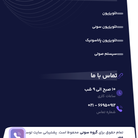
تلویزیون
تلویزیون سونی
تلویزیون پاناسونیک
سیستم صوتی
تماس با ما
10 صبح الی 9 شب
ساعات کاری
66950912 - 021
شماره تماس
تمام حقوق برای
گروه سونی
محفوظ است. پشتیبانی سایت توسط
وب
مهر