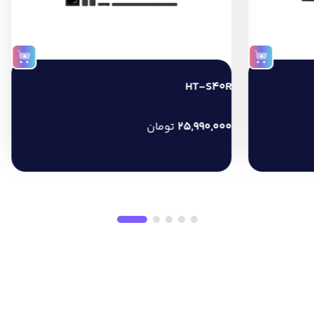
HT-S40R
25,990,000
تومان