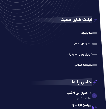
لینک های مفید
تلویزیون
تلویزیون سونی
تلویزیون پاناسونیک
سیستم صوتی
تماس با ما
10 صبح الی 9 شب
ساعات کاری
66950912 - 021