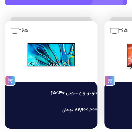
65”
65”
تلویزیون سونی 65S30
82,900,000
تومان