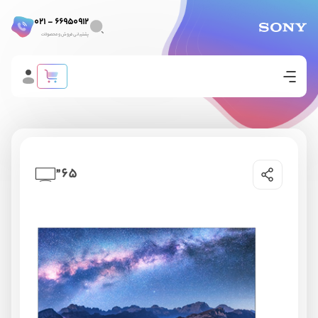
66950912 - 021
پشتیبانی فروش و محصولات
65”