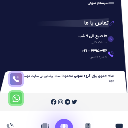
سیستم صوتی
تماس با ما
10 صبح الی 9 شب
ساعات کاری
66950912 - 021
شماره تماس
تمام حقوق برای
گروه سونی
محفوظ است. پشتیبانی سایت توسط
وب
مهر