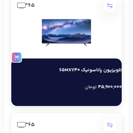
65”
تلویزیون پاناسونیک 65MX740
45,900,000
تومان
65”