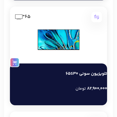
65”
تلویزیون سونی 65S30
82,900,000
تومان