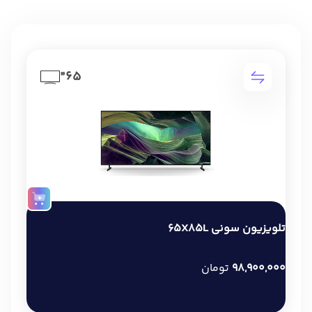
65”
تلویزیون سونی 65X85L
98,900,000
تومان