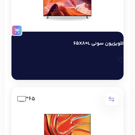
تلویزیون سونی 65X80L
65”