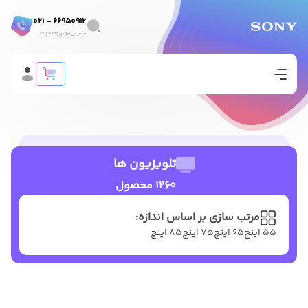
66950912 - 021
پشتیبانی فروش و محصولات
تلویزیون ها
1260 محصول
مرتب سازی بر اساس اندازه:
۵۵ اینج
۶۵ اینچ
۷۵ اینچ
۸۵ اینچ