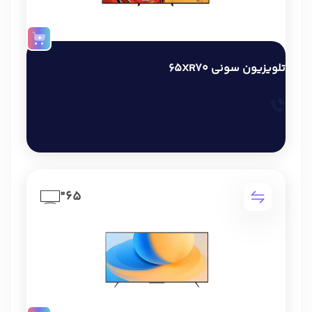
تلویزیون سونی 65XR70
65”