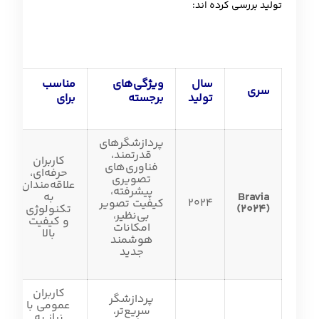
تولید بررسی کرده اند:
سال
ویژگی‌های
مناسب
سری
تولید
برجسته
برای
پردازشگرهای
قدرتمند،
کاربران
فناوری‌های
حرفه‌ای،
تصویری
علاقه‌مندان
پیشرفته،
Bravia
به
2024
کیفیت تصویر
(2024)
تکنولوژی
بی‌نظیر،
و کیفیت
امکانات
بالا
هوشمند
جدید
کاربران
پردازشگر
عمومی با
سریع‌تر،
نیاز به