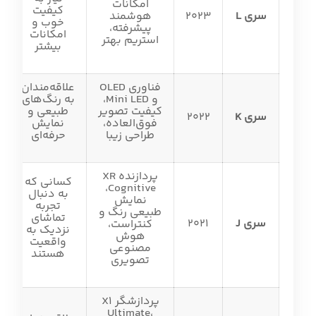
امکانات
کیفیت
سری L
2023
هوشمند
خوب و
پیشرفته،
امکانات
استریم بهتر
بیشتر
فناوری OLED
علاقه‌مندان
و Mini LED،
به رنگ‌های
کیفیت تصویر
طبیعی و
سری K
2022
فوق‌العاده،
نمایش
طراحی زیبا
حرفه‌ای
پردازنده XR
کسانی که
Cognitive،
به دنبال
نمایش
تجربه
طبیعی رنگ و
تماشای
سری J
2021
کنتراست،
نزدیک به
هوش
واقعیت
مصنوعی
هستند
تصویری
پردازشگر X1
Ultimate،