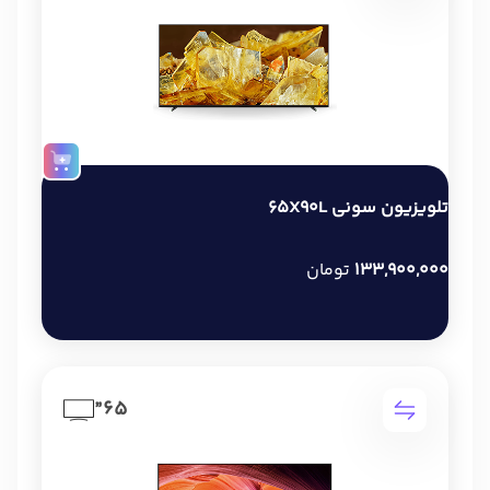
تلویزیون سونی 65X90L
133,900,000
تومان
65”