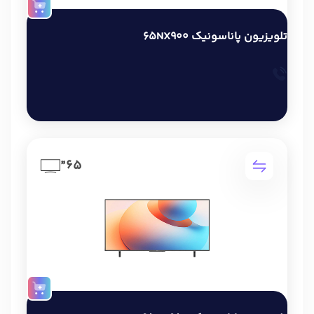
تلویزیون پاناسونیک 65NX900
65”