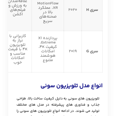
علاقه‌مندان
MotionFlow
به ورزش و
XR، عملکرد
سری H
2020
فیلم‌های
بالا در
اکشن
صحنه‌های
سریع
کاربرانی با
پردازنده X1
نیاز به
Extreme،
تلویزیون
کیفیت 4K،
4K با قیمت
سری G
2019
امکانات
مناسب و
هوشمند
امکانات
متنوع
خوب
انواع مدل تلویزیون سونی
تلویزیون های سونی به دلیل کیفیت ساخت بالا، طراحی
جذاب و فناوری های پیشرفته در مدل های مختلف
تولید می شوند. در ادامه انواع تلویزیون های سونی را