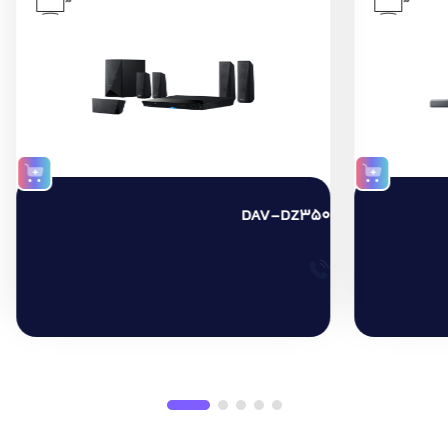
”
”
DAV-DZ350